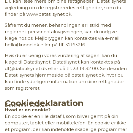
Du kan læse mere om dine rettigheder i Datatilsynets
vejledning om de registreredes rettigheder, som du
finder på
www.datatilsynet.dk
.
Såfremt du mener, behandlingen er i strid med
reglerne i persondatalovgivningen, kan du indgive
klage hos os. Mejlbryggen kan kontaktes via e-mail
hello@nood.dk
eller på tlf. 32163216.
Hvis du er uenig i vores vurdering af sagen, kan du
klage til Datatilsynet. Datatilsynet kan kontaktes på
dt@datatilsynet.dk
eller på tlf. 33 19 32 00. Se desuden
Datatilsynets hjemmeside på datatilsynet.dk, hvor du
kan finde yderligere information om dine rettigheder
som registreret.
Cookiedeklaration
Dateret 01.08.2024
Hvad er en cookie?
En cookie er en lille datafil, som bliver gemt på din
computer, tablet eller mobiltelefon. En cookie er ikke
et program, der kan indeholde skadelige programmer