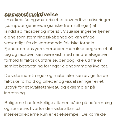
Ansvarsfraskrivelse
Dateret 01.08.2024
I markedsføringsmaterialet er anvendt visualiseringer
(computergenerede grafiske fremstillinger) af
landskab, facader og interiør. Visualiseringerne tjener
alene som stemningsskabende og kan afvige
væsentligt fra de kommende faktiske forhold.
Ejendommens ydre, herunder men ikke begrænset til
tag og facader, kan være vist med mindre afvigelser i
forhold til faktisk udførelse, der dog ikke ud fra en
samlet betragtning forringer ejendommens kvalitet.
De viste indretninger og materialer kan afvige fra de
faktiske forhold og billeder og visualiseringer er et
udtryk for et kvalitetsniveau og eksempler på
indretning.
Boligerne har forskellige altaner, både på udformning
og størrelse, hvorfor den viste altan på
interiørbillederne kun er et eksempel. De korrekte